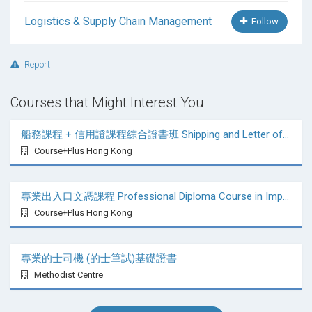
專題研習
Logistics & Supply Chain Management
Follow
專業職場英文傳意：推銷及游說簡報
全人發展—合作、團隊與社會參與
增潤單元 A
Report
備註
Courses that Might Interest You
工作實習（於第二至第五學期進行）。
船務課程 + 信用證課程綜合證書班 Shipping and Letter of Credit (LC) - Comprehensive Certificate Course
Course+Plus Hong Kong
專業出入口文憑課程 Professional Diploma Course in Import and Export Practice
Course+Plus Hong Kong
專業的士司機 (的士筆試)基礎證書
Methodist Centre