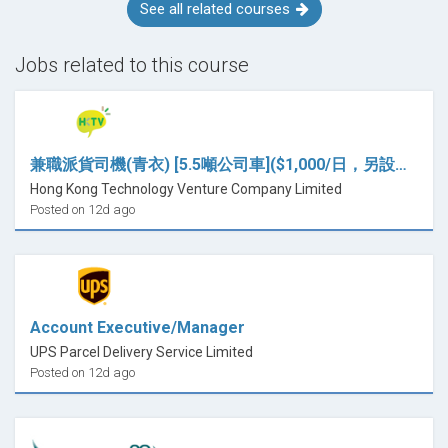
See all related courses
Jobs related to this course
兼職派貨司機(青衣) [5.5噸公司車]($1,000/日，另設訂單派送佣金)
Hong Kong Technology Venture Company Limited
Posted on 12d ago
Account Executive/Manager
UPS Parcel Delivery Service Limited
Posted on 12d ago