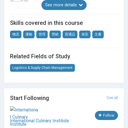
See more details
特殊貨物處理
智能機場營運
Skills covered in this course
環球貿易實務
第四學期
物流
運輸
管理
營銷
普通話
保安
文書
航空及物流當代議題
商業法及貨運法律
Related Fields of Study
專題研習
專業職場英文傳意：故事營銷與求職
Logistics & Supply Chain Management
專業職場英文傳意：計劃書與報告寫作
全人發展—21世紀工作才能
增潤單元 B
第五學期
Start Following
See all
會計學
航運業務
Follow
航空安全及保安
International Culinary Institute
智能倉儲