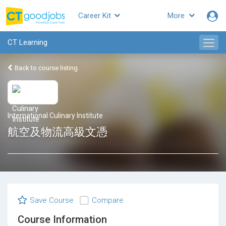
Career Kit
More
CT Learning
Back to course listing
International Culinary Institute
航空及物流高級文憑
Save Course
Compare
Course Information