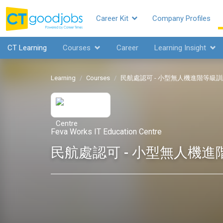
Career Kit
Company Profiles
CT Learning
Courses
Career
Learning Insight
Learning
Courses
民航處認可 - 小型無人機進階等級
Feva Works IT Education Centre
民航處認可 - 小型無人機