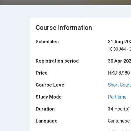
Course Information
Schedules
31 Aug 202
10:00 AM - 
Registration period
30 Apr 202
Price
HKD 8,980
Course Level
Short Cour
Study Mode
Part time
Duration
34 Hour(s)
Language
Cantonese