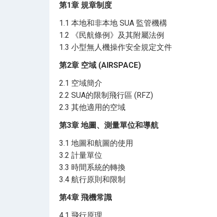
第1章 規章制度
課室:8堂(每堂約3小時)
1.1 本地和非本地 SUA 監管機構
戶外:2天(每天約5小時)
1.2 《民航條例》及其附屬法例
1.3 小型無人機操作安全規定文件
第2章 空域 (AIRSPACE)
2.1 空域簡介
2.2 SUA的限制飛行區 (RFZ)
2.3 其他適用的空域
第3章 地圖、測量單位和導航
3.1 地圖和航圖的使用
3.2 計量單位
3.3 時間系統的轉換
3.4 航行原則和限制
第4章 飛機常識
4.1 飛行原理