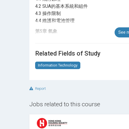
4.2 SUA的基本系統和組件
4.3 操作限制
4.4 維護和電池管理
第5章 氣象
See m
5.1 對SUA的影響
5.2 獲取和解釋天氣信息
Related Fields of Study
5.3 SUA 運行前的當地天氣評估
Information Technology
第6章 飛行技術和人為因素
6.1 飛行安全
6.2 團隊資源管理（CRM）
Report
6.3 文件和記錄保存
6.4 知覺與錯覺
Jobs related to this course
6.5 醫療健身
第7章 操作手冊、飛行計劃和程序
7.1 前期規劃