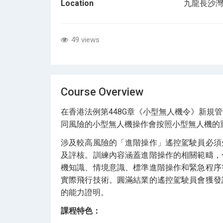
Location
九龍長沙灣道
49 views
Course Overview
在香港法例第448G章《小型無人機令》新規
同風險的小型無人機操作會按照小型無人機的
涉及較高風險的「進階操作」遙控駕駛員必須
及評核。訓練內容涵蓋進階操作的相關範疇，
機知識、情境意識、標準進階操作和緊急程序
實際飛行技術。圓滿結業的遙控駕駛員會獲發
的能力證明。
課程特色：