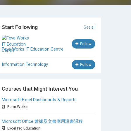
Start Following
See all
Follow
Feva Works IT Education Centre
Information Technology
Follow
Courses that Might Interest You
Microsoft Excel Dashboards & Reports
Form.Welkin
Microsoft Office 數據及文書應用證書課程
Excel Pro Education