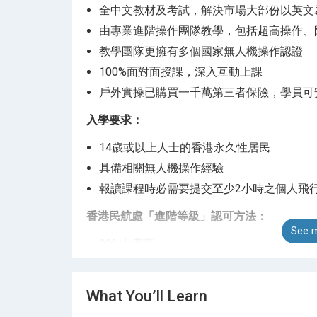
全中文教材及考試，解決市場大部份以英文
由專業進階操作團隊教學，包括超高操作、
教學團隊更擁有多個國家無人機操作認證
100%面對面授課，深入互動上課
戶外實操已購買一千萬第三者保險，學員可
入學要求：
14歲或以上人士的香港永久性居民
具備相關無人機操作經驗
報讀課程時必需要提交至少2小時之個人飛
香港民航處「進階等級」認可方法
：
See m
90%出席率
通過理論及實操的評核並取得合格
憑證書將可向香港民航處申請「進階等級」
What You’ll Learn
課堂安排：