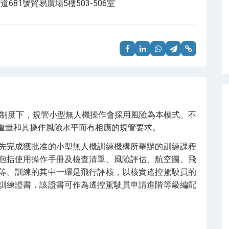
681號貿易廣場5樓503-506室
管制度下，規管小型無人機操作會採用風險為本模式。不
重量和其操作風險水平而有相應的規管要求。
先完成獲批准的小型無人機訓練機構所舉辦的訓練課程
包括使用操作手冊及檢查清單、風險評估、航空圖、飛
等。訓練的其中一環是飛行評核，以核實遙控駕駛員的
訓練證書，該證書可作為遙控駕駛員申請進階等級編配