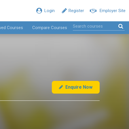
Login
Register
Employer Site
ved Courses
Compare Courses
Enquire Now