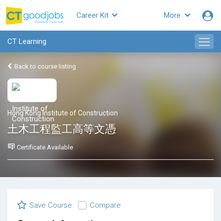
Career Kit
More
CT Learning
Back to course listing
Hong Kong Institute of Construction
土木工程監工高等文憑
Certificate Available
Save Course
Compare