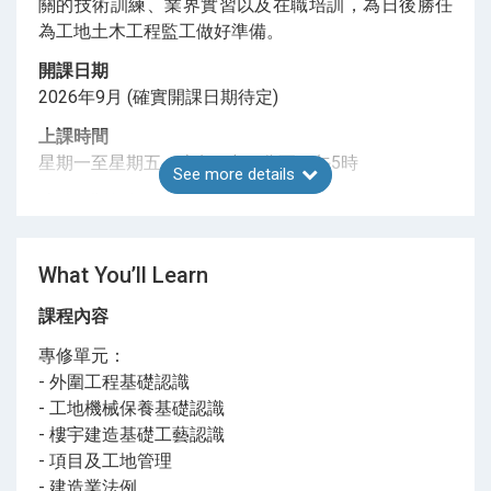
關的技術訓練、業界實習以及在職培訓，為日後勝任
為工地土木工程監工做好準備。
開課日期
2026年9月 (確實開課日期待定)
上課時間
星期一至星期五：上午8時20分至下午5時
See more details
津貼 (港幣/每月)
3,600
What You’ll Learn
課程內容
專修單元：
- 外圍工程基礎認識
- 工地機械保養基礎認識
- 樓宇建造基礎工藝認識
- 項目及工地管理
- 建造業法例