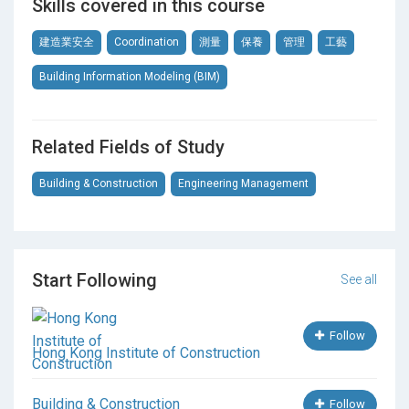
Skills covered in this course
- 建造業簡介與工程管理人的角色和專業操守
- 建造業安全督導
建造業安全
Coordination
測量
保養
管理
工藝
- 屋宇設備簡介
Building Information Modeling (BIM)
- 建造材料
- 建造工程科學
- 建築技術
Related Fields of Study
- 工程圖則
- 合約管理 I
Building & Construction
Engineering Management
- 工料量度及投標
- 環保及可持續發展
- 建築信息模擬協調（BIM Coordination）
- 建造業創新科技與工業化
- 平水及測量
Start Following
See all
- 基礎能力科目（中文、英文、數學及資訊科技應用）
- 全人發展 III
Follow
Hong Kong Institute of Construction
另外，香港建造學院在所有課堂完成後安排學生參與
在職培訓，讓學生緊貼建造業最新動態。
Building & Construction
Follow