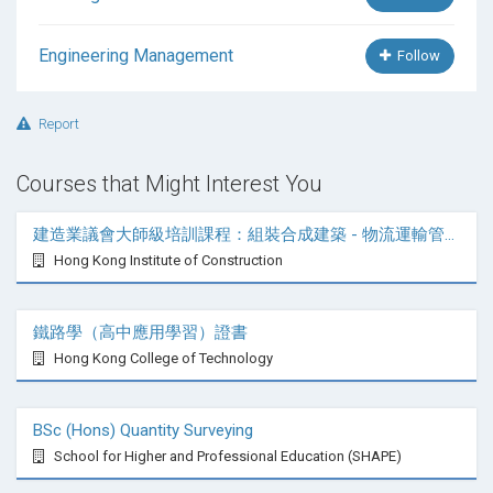
Engineering Management
Follow
Report
Courses that Might Interest You
建造業議會大師級培訓課程：組裝合成建築 - 物流運輸管理
Hong Kong Institute of Construction
鐵路學（高中應用學習）證書
Hong Kong College of Technology
BSc (Hons) Quantity Surveying
School for Higher and Professional Education (SHAPE)