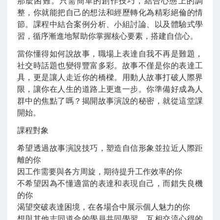
那麼困難。只需簡單的創作技巧，結合心態上的調
整，你就能把自己的想法和經歷轉化為精彩絕倫的情
節。課程中結合案例分析、小組討論、以及體驗式學
習，循序漸進地幫助你掌握核心要素，搭建自信心。
當你懂得如何說故事，職場上表達自我不再是難題，
社交時話題也變得豐富多彩。故事不僅是你的表達工
具，更是讓人走近你的橋樑。用動人故事打破人際界
限，讓你在人生的道路上更進一步。你準備好成為人
群中的焦點了嗎？揭開故事演說的秘密，就從這堂課
開始。
課程對象
希望透過故事演說技巧，塑造自信形象並拉近人際距
離的你
因工作需要與各方周旋，期待提升工作效率的你
不希望因為不懂適當的表達和表現自己，而錯失良機
的你
渴望突破表達困境，在各場合中展示個人魅力的你
想與其他志同道合的學員共同學習，互相交流心得的