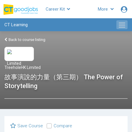
Career Kit
More
CT Learning
Back to course listing
TreeholeHK Limited
故事演說的力量（第三期） The Power of
Storytelling
Save Course
Compare