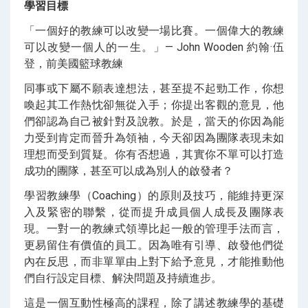
學習目標
「一個好的教練可以改變一場比賽。一個偉大的教練
可以改變一個人的一生。」— John Wooden 約翰·伍
登，前美國籃球教練
同事或下屬不願表達想法，甚至提不起勁工作，你想
喚起其工作熱忱卻無從入手；你提出客觀的意見，他
們卻認為自己被針對及說教。於是，當天的你因為能
力受到肯定而晉升為領袖，今天卻因為團隊表現未如
理想而受到質疑。你有否想過，其實你不單可以打造
成功的團隊，甚至可以成為別人的啟發者？
學習教練學（Coaching）的原則及技巧，能維持更深
入及緊密的聯繫，從而提升成員個人成長及團隊表
現。一對一的教練式領導比起一般的管理手法而言，
更易留住有價值的員工。因為唯有引導、啟發他們從
內在反思，而非單單由上對下給予意見，才能推動他
們自行設定目標、解決問題及持續進步。
這是一個互動性極高的課程，除了講述教練學的基礎