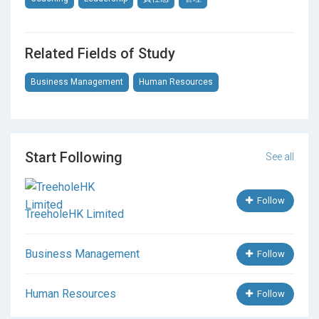
逢星期三 7:30pm – 9:30pm
Coaching 基礎問答技巧
（一共12小時）
如何將coaching 技巧應用於溝通中？
Related Fields of Study
發問與回應技巧，引導被教練者(coachee)自己找到
答案
Business Management
Human Resources
觀察力及聆聽技巧
了解教練式問題概念，鼓勵你的人員自我探索和覺
察，令coachee更具備主動性
邁向專業教練
Start Following
See all
教練的角色——引導者、啟發者
認識教練專業操守及要求
Follow
探討教練如何帶領深層轉化及改變
TreeholeHK Limited
了解教練的意義和目的
Business Management
Follow
Human Resources
Follow