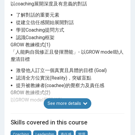
以coaching展開深度及有意義的對話
成為啟發者，助人釐清目標
了解對話的重要元素
從建立信任感開始展開對話
教練技能不只是一種應用在職場上的技巧，更是一種
思維能力。透過釐清自己內心真正想成就的人生目
學習Coaching提問方式
標，才能讓人生每一步都更具意義及動力。縱然過程
認識Coaching框架
或有阻礙，但你也會排除萬難向自我實現，只因為那
GROW 教練模式(1)
個目標於你來說極具意義。
「人能夠自我修正且發揮潛能」- 以GROW model助人
釐清目標
課程對象
激發他人訂立一個真實且具體的目標 (Goal)
有興趣或準備成為各行業的教練或導師的你
認清全方位實況(Reality)，突破盲點
公司老闆、部門經理、項目主管及管理人員
提升被教練者(coachee)的覺察力及責任感
從事與人才發展相關範疇之工作的你
GROW 教練模式(2)
以GROW model展開行動
寄望在職涯上更進一步發展的你
See more details
希望提升個人影響力，成為啟發者的你
引導coachee思考有什麼選擇(Options)
帶領coachee打開資源倉庫
日期時間
Skills covered in this course
按coachee的意願(Will)與能力制定具體行動計劃
2026年 9月23，30日 & 10月7，14，21，28日
提供後續的意見回饋
Coaching
Leadership
責任感
管理