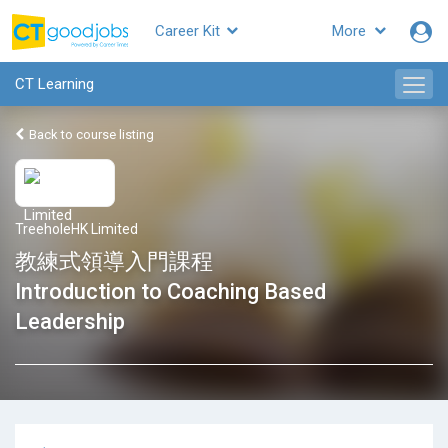
Career Kit
More
CT Learning
Back to course listing
TreeholeHK Limited
教練式領導入門課程
Introduction to Coaching Based
Leadership