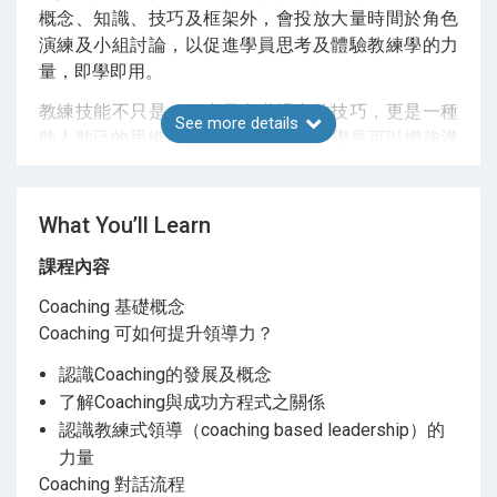
概念、知識、技巧及框架外，會投放大量時間於角色
演練及小組討論，以促進學員思考及體驗教練學的力
量，即學即用。
教練技能不只是一種應用在職場上的技巧，更是一種
See more details
助人助己的思維能力。12小時課程，學員可以增強溝
通能力，為自己及他人釐清目標、保持動力作出計劃
及行動，贏得他人的長期信任。
What You’ll Learn
提升領導力及團隊表現
課程內容
運用教練學，發揮影響力，幫助自己、成員及團隊訂
立明確目標；看清實況；甚至突破盲點，讓成員成為
Coaching 基礎概念
負責與當責者，提升個人成長及團隊績效。
Coaching 可如何提升領導力？
更深連繫身邊人
認識Coaching的發展及概念
了解Coaching與成功方程式之關係
掌握教練學核心技能，更懂得關注自己和別人，深入
認識教練式領導（coaching based leadership）的
了解對方位置、處境、想法和情緒，以高效提問及回
力量
應來幫助對方看見更多面向的自己，進行更有意義的
Coaching 對話流程
互動及對話。