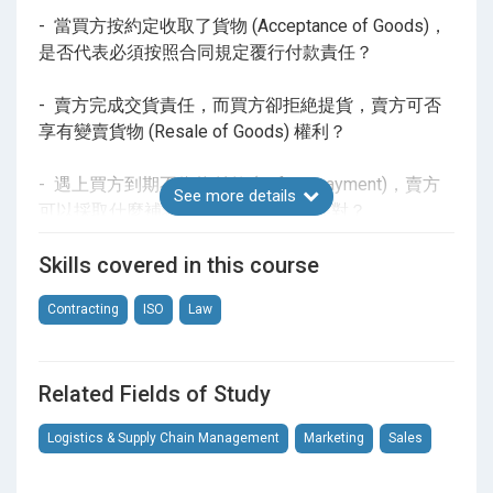
- 當買方按約定收取了貨物 (Acceptance of Goods)，
** 報名手續 ：登入網頁 即時報名 **
是否代表必須按照合同規定覆行付款責任？
** 課程學費 : HK$1,500 **
- 賣方完成交貨責任，而買方卻拒絶提貨，賣方可否
享有變賣貨物 (Resale of Goods) 權利？
** 查詢電話 : 2361 8399 **
- 遇上買方到期不依約付款 (default payment)，賣方
See more details
** 全期 6 課 18 小時完成 **
可以採取什麼補救 (Remedies) 方式應對？
** 開課日期： 2026 年 9 月 2 日 (星期三)
Skills covered in this course
- 天災人禍導致無法覆行合同條款 (Contract
2/9、7/9、9/9、14/9、16/9 及 21/9 (逢星期
Frustration)，是否表示買賣雙方不用再承擔責任？
一、三，晚上 7:15 - 10:15)
Contracting
ISO
Law
- 免責條款 (Exemption Clause) 保障有多大？依賴此
** 證書頒發 ： ISO 國際認證培訓機構頒發「認識貿
條款是否可以全身而退？起草時要注意什麼？
Related Fields of Study
易合同條款實務證書」**
- 約定賠償 (Liquidated Damages) 和罰金 (Penalty) 分
Logistics & Supply Chain Management
Marketing
Sales
別？違約金計算應該符合什麼法律原則？