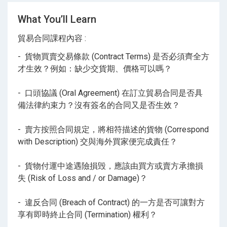
是否代表必須按照合同規定覆行付款責任？
What You’ll Learn
賣方完成交貨責任，而買方卻拒絶提貨，賣方可否
享有變賣貨物 (Resale of Goods) 權利？
貿易合同課程內容 :
遇上買方到期不依約付款 (default payment)，賣方
- 貨物買賣交易條款 (Contract Terms) 是否必須齊全方
可以採取什麼補救 (Remedies) 方式應對？
才生效？例如：缺少交貨期、價格可以嗎？
天災人禍導致無法覆行原定合同條款 (Contract
Frustration)，是否表示買賣雙方不用再承擔責任？
- 口頭協議 (Oral Agreement) 在訂立貿易合同是否具
免責條款 (Exemption Clause) 的保障有多大？依賴
備法律約束力？沒有簽名的合同又是否生效？
此條款是否可以全身而退？起草時要注意什麼？
約定賠償 (Liquidated Damages) 和罰金 (Penalty)
- 賣方按照合同規定，將相符描述的貨物 (Correspond
分別？違約金計算應該符合什麼法律原則？
with Description) 交與海外買家便完成責任？
合同爭議常見解決方式 (Dispute Resolution)？沒有
- 貨物付運中途遇險損毁，應該由買方或賣方承擔損
事先議定適用法律 (Governing Law) 如何定奪？
失 (Risk of Loss and / or Damage)？
** 課程網址：
- 違反合同 (Breach of Contract) 的一方是否可讓對方
https://courseplus.com.hk/Contract-Terms-
享有即時終止合同 (Termination) 權利？
Course.html
**