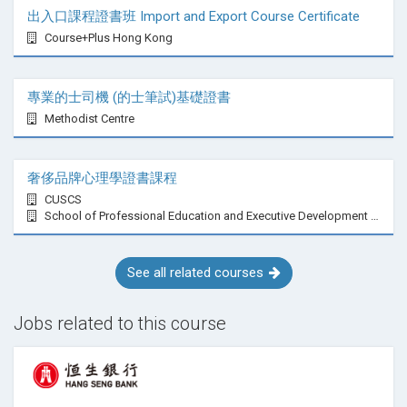
出入口課程證書班 Import and Export Course Certificate
Course+Plus Hong Kong
專業的士司機 (的士筆試)基礎證書
Methodist Centre
奢侈品牌心理學證書課程
CUSCS
School of Professional Education and Executive Development (PolyU SPEED)
See all related courses
Jobs related to this course