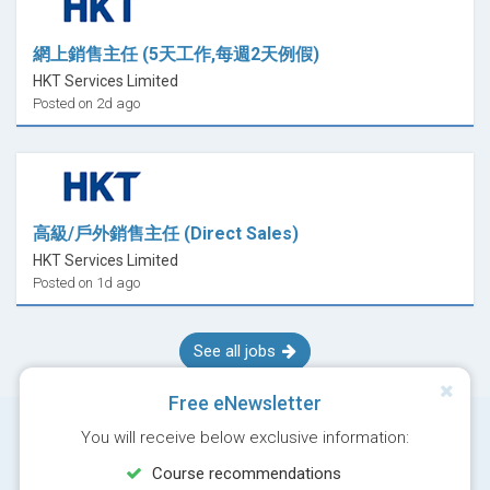
網上銷售主任 (5天工作,每週2天例假)
HKT Services Limited
Posted on 2d ago
高級/戶外銷售主任 (Direct Sales)
HKT Services Limited
Posted on 1d ago
See all jobs
Free eNewsletter
You will receive below exclusive information:
Course recommendations