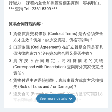
行能力！ 課程內並會加插豐富個案實例，容易明白。
*** 查詢 Tel : 2361 8399 ***
貿易合同
課程內容 :
貨物買賣交易條款 (Contract Terms) 是否必須齊全
方才生效？例如：缺少交貨期、價格可以嗎？
口頭協議 (Oral Agreement) 在訂立貿易合同是否具
備法律約束力？沒有簽名的合同又是否生效？
賣方按照合同規定，將相符描述的貨物
(Correspond with Description) 交與海外買家便完成
責任？
貨物付運中途遇險損毁，應該由買方或賣方承擔損
失 (Risk of Loss and / or Damage)？
違反合同 (Breach of Contract) 的一方是否可讓對方
See more details
享有即時終止合同 (Termination) 權利？
當買方按約定收取了貨物 (Acceptance of Goods)，