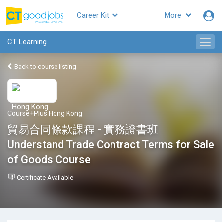
Career Kit
More
CT Learning
Back to course listing
Course+Plus Hong Kong
貿易合同條款課程 - 實務證書班
Understand Trade Contract Terms for Sale
of Goods Course
Certificate Available