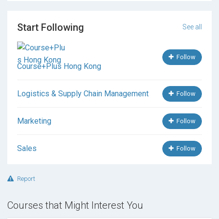
- 合同爭議常見解決方式 (Dispute Resolution)？沒有
事先議定適用法律 (Governing Law) 如何定奪？
Start Following
See all
Follow
Course+Plus Hong Kong
Logistics & Supply Chain Management
Follow
Marketing
Follow
Sales
Follow
Report
Courses that Might Interest You