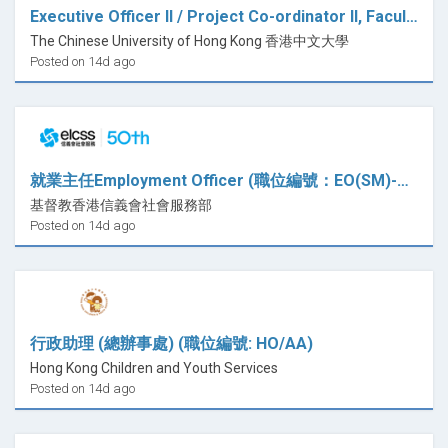
Executive Officer II / Project Co-ordinator II, Faculty Office
The Chinese University of Hong Kong 香港中文大學
Posted on 14d ago
就業主任Employment Officer (職位編號：EO(SM)-GTC)
基督教香港信義會社會服務部
Posted on 14d ago
行政助理 (總辦事處) (職位編號: HO/AA)
Hong Kong Children and Youth Services
Posted on 14d ago