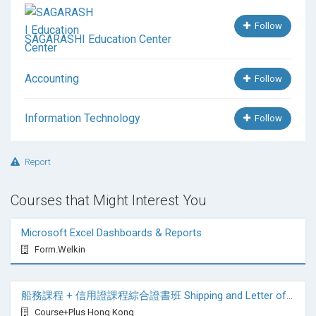
Follow
SAGARASHI Education Center
Accounting
Follow
Information Technology
Follow
Report
Courses that Might Interest You
Microsoft Excel Dashboards & Reports
Form.Welkin
船務課程 + 信用證課程綜合證書班 Shipping and Letter of Credit (LC) - Comprehensive Certificate Course
Course+Plus Hong Kong