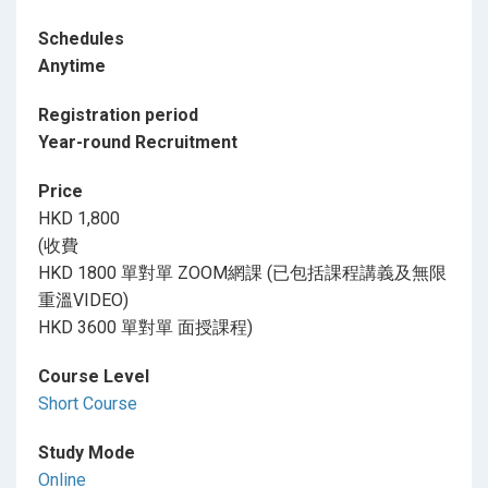
Schedules
Anytime
Registration period
Year-round Recruitment
Price
HKD 1,800
(收費
HKD 1800 單對單 ZOOM網課 (已包括課程講義及無限
重溫VIDEO)
HKD 3600 單對單 面授課程)
Course Level
Short Course
Study Mode
Online