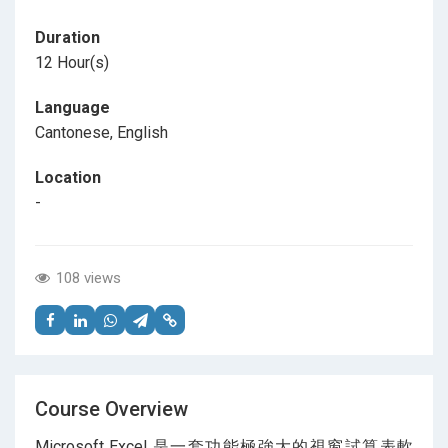
Duration
12 Hour(s)
Language
Cantonese, English
Location
-
108 views
Course Overview
Microsoft Excel 是一套功能極強大的視窗試算表軟