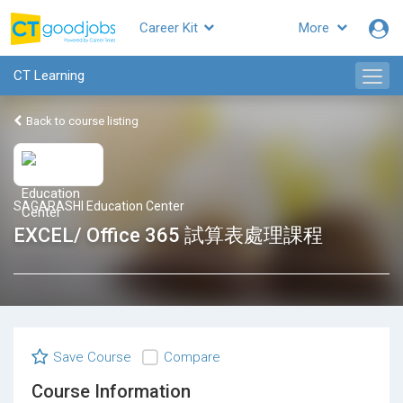
Career Kit
More
CT Learning
Back to course listing
SAGARASHI Education Center
EXCEL/ Office 365 試算表處理課程
Save Course
Compare
Course Information